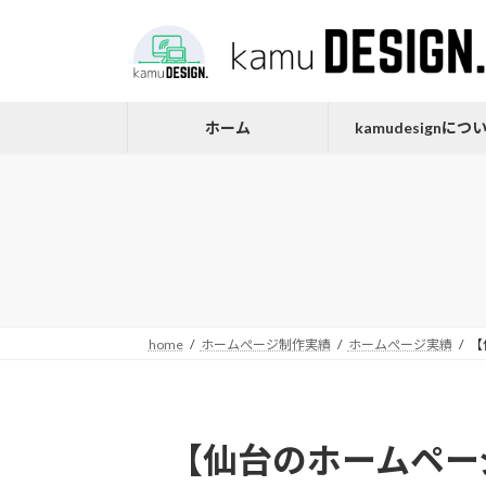
コ
ナ
ン
ビ
テ
ゲ
ン
ー
ツ
シ
ホーム
kamudesignにつ
へ
ョ
ス
ン
キ
に
ッ
移
プ
動
home
ホームぺージ制作実績
ホームぺージ実績
【
【仙台のホームペー