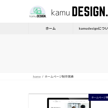
コ
ナ
ン
ビ
テ
ゲ
ン
ー
ツ
シ
ホーム
kamudesignにつ
へ
ョ
ス
ン
キ
に
ッ
移
プ
動
home
ホームぺージ制作実績
ホームぺージ