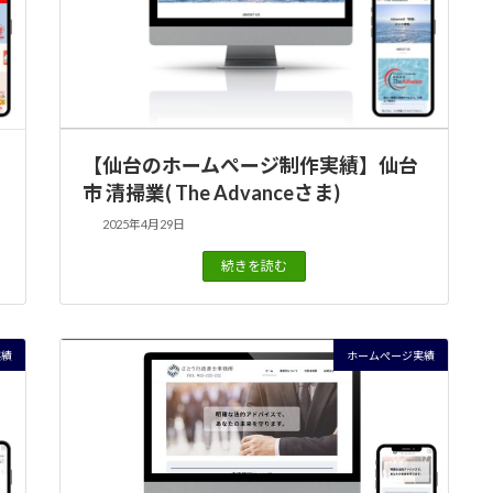
【仙台のホームぺージ制作実績】仙台
市 清掃業( The Advanceさま)
2025年4月29日
続きを読む
実績
ホームぺージ実績