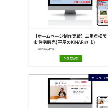
【ホームぺージ制作実績】三重県松阪
市 住宅販売( 平屋のKiNARiさま)
2025年4月29日
続きを読む
ホームぺージ