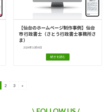
【仙台のホームぺージ制作事例】仙台
市 行政書士（さとう行政書士事務所さ
ま）
2024年10月4日
続きを読む
2
3
»
固
固
定
定
ペ
ペ
ー
ー
\ FOLLOW US /
ジ
ジ