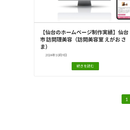
【仙台のホームぺージ制作実績】仙台
市 訪問理美容（訪問美容室 えがお さ
ま）
2024年10月9日
続きを読む
投
1
固
定
稿
ペ
の
ー
ジ