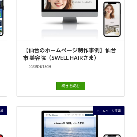
【仙台のホームぺージ制作事例】仙台
市 美容院（SWELL HAIRさま）
2025年4月30日
続きを読む
実績
ホームぺージ実績