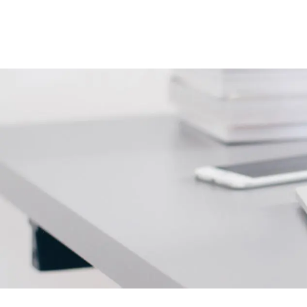
ペ
ー
ジ
送
り