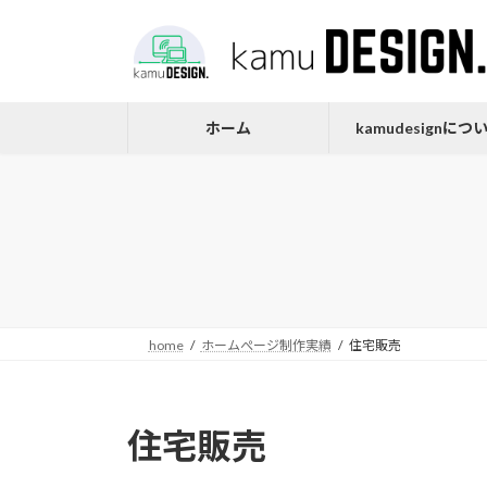
コ
ナ
ン
ビ
テ
ゲ
ン
ー
ツ
シ
ホーム
kamudesignにつ
へ
ョ
ス
ン
キ
に
ッ
移
プ
動
home
ホームぺージ制作実績
住宅販売
住宅販売