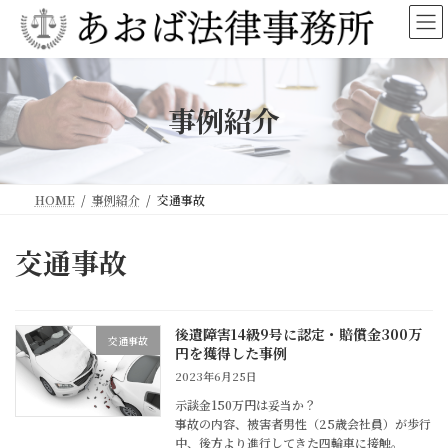
コ
ナ
ン
ビ
テ
ゲ
ン
ー
ツ
シ
へ
ョ
事例紹介
ス
ン
キ
に
ッ
移
プ
動
HOME
事例紹介
交通事故
交通事故
後遺障害14級9号に認定・賠償金300万
交通事故
円を獲得した事例
2023年6月25日
示談金150万円は妥当か？
事故の内容、被害者男性（25歳会社員）が歩行
中、後方より進行してきた四輪車に接触。