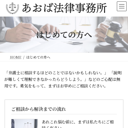
コ
ナ
ン
ビ
テ
ゲ
ン
ー
ツ
シ
へ
ョ
はじめての方へ
ス
ン
キ
に
ッ
移
プ
動
HOME
はじめての方へ
「弁護士に相談するほどのことではないかもしれない。」 「説明
が難しくて理解できなかったらどうしよう。」などのご心配は無
用です。勇気をもって、まずはお早めにご相談ください。
ご相談から解決までの流れ
あれこれ悩む前に、まずは私たちにご相
談ください。