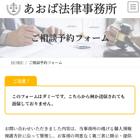
コ
ナ
ン
ビ
テ
ゲ
ン
ー
ツ
シ
へ
ョ
ご相談予約フォーム
ス
ン
キ
に
ッ
移
プ
動
HOME
ご相談予約フォーム
ご注意！
このフォームはダミーです。こちらから何か送信されても
返信しておりません。
お問い合わせいただきました内容は、当事務所の掲げる個人情報
保護方針に沿って管理し、お客様の同意なく第三者に開示・提供