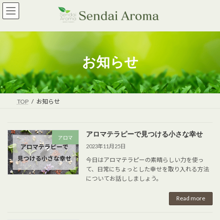
Skip
Skip
to
to
the
the
content
Navigation
お知らせ
TOP
お知らせ
アロマテラピーで見つける小さな幸せ
アロマ
2023年11月25日
今日はアロマテラピーの素晴らしい力を使っ
て、日常にちょっとした幸せを取り入れる方法
についてお話ししましょう。
Read more