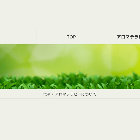
Skip
Skip
to
to
the
the
content
Navigation
TOP
アロマテラ
TOP
アロマテラピーについて