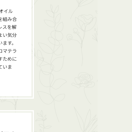
オイル
を組み合
レスを解
よい気分
います。
ロマテラ
すために
ていま