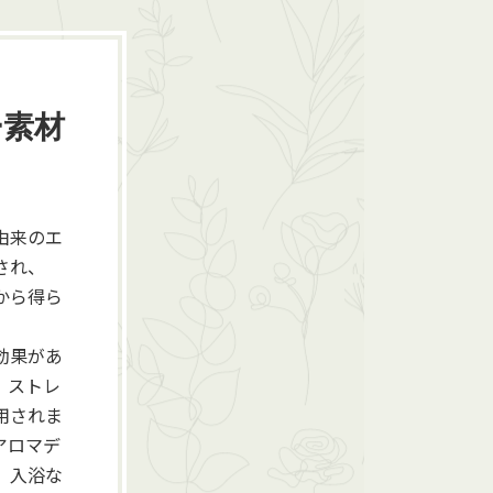
ー素材
由来のエ
され、
から得ら
効果があ
、ストレ
用されま
アロマデ
、入浴な