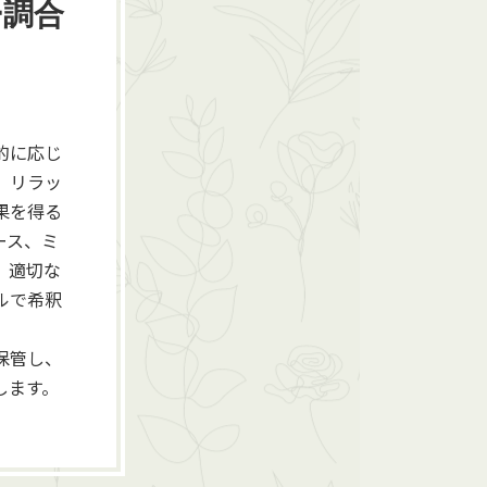
ー調合
的に応じ
、リラッ
果を得る
ース、ミ
、適切な
ルで希釈
保管し、
します。